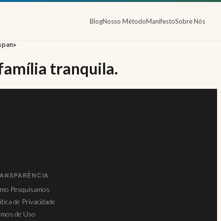
Blog
Nosso Método
Manifesto
Sobre Nós
/span>
família tranquila.
ANSPARÊNCIA
mo Pesquisamos
ítica de Privacidade
rmos de Uso