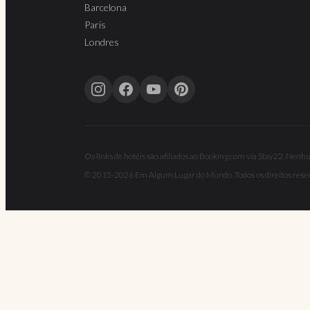
Barcelona
Paris
Londres
Os links de hotéis são afiliados ao Booking.com via Stay22. Nenh
© 2015-2026 Em Algum Lugar do Mundo. Todos os direitos rese