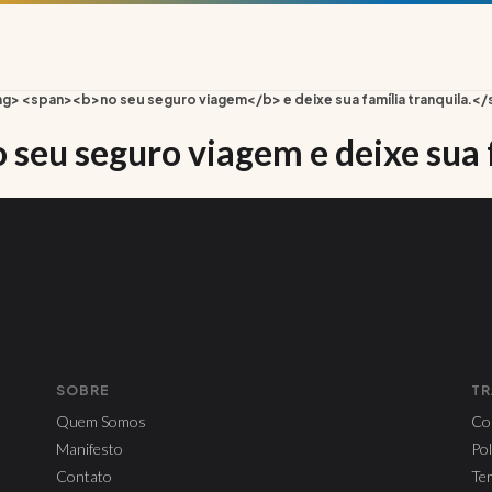
 <span><b>no seu seguro viagem</b> e deixe sua família tranquila.<
o seu seguro viagem
e deixe sua 
SOBRE
TR
Quem Somos
Co
Manifesto
Pol
Contato
Te