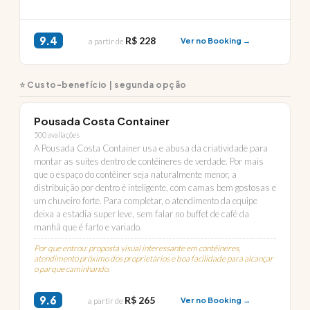
9.4
R$ 228
a partir de
Ver no Booking →
⭐ Custo-benefício | segunda opção
Pousada Costa Container
500 avaliações
A Pousada Costa Container usa e abusa da criatividade para
montar as suítes dentro de contêineres de verdade. Por mais
que o espaço do contêiner seja naturalmente menor, a
distribuição por dentro é inteligente, com camas bem gostosas e
um chuveiro forte. Para completar, o atendimento da equipe
deixa a estadia super leve, sem falar no buffet de café da
manhã que é farto e variado.
Por que entrou: proposta visual interessante em contêineres,
atendimento próximo dos proprietários e boa facilidade para alcançar
o parque caminhando.
9.6
R$ 265
a partir de
Ver no Booking →