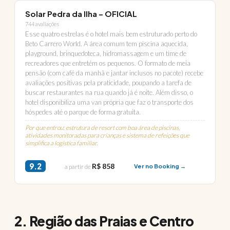
Solar Pedra da Ilha – OFICIAL
744 avaliações
Esse quatro estrelas é o hotel mais bem estruturado perto do
Beto Carrero World. A área comum tem piscina aquecida,
playground, brinquedoteca, hidromassagem e um time de
recreadores que entretém os pequenos. O formato de meia
pensão (com café da manhã e jantar inclusos no pacote) recebe
avaliações positivas pela praticidade, poupando a tarefa de
buscar restaurantes na rua quando já é noite. Além disso, o
hotel disponibiliza uma van própria que faz o transporte dos
hóspedes até o parque de forma gratuita.
Por que entrou: estrutura de resort com boa área de piscinas,
atividades monitoradas para crianças e sistema de refeições que
simplifica a logística familiar.
9.2
R$ 858
a partir de
Ver no Booking →
2. Região das Praias e Centro