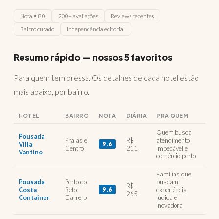
Nota ≥ 8.0
200+ avaliações
Reviews recentes
Bairro curado
Independência editorial
Resumo rápido — nossos 5 favoritos
Para quem tem pressa. Os detalhes de cada hotel estão
mais abaixo, por bairro.
HOTEL
BAIRRO
NOTA
DIÁRIA
PRA QUEM
Quem busca
Pousada
Praias e
R$
atendimento
Villa
9.6
Centro
211
impecável e
Vantino
comércio perto
Famílias que
Pousada
Perto do
buscam
R$
Costa
Beto
9.6
experiência
265
Container
Carrero
lúdica e
inovadora