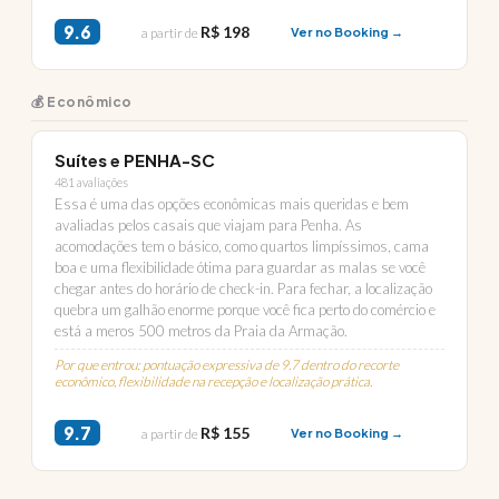
9.6
R$ 198
a partir de
Ver no Booking →
💰 Econômico
Suítes e PENHA-SC
481 avaliações
Essa é uma das opções econômicas mais queridas e bem
avaliadas pelos casais que viajam para Penha. As
acomodações tem o básico, como quartos limpíssimos, cama
boa e uma flexibilidade ótima para guardar as malas se você
chegar antes do horário de check-in. Para fechar, a localização
quebra um galhão enorme porque você fica perto do comércio e
está a meros 500 metros da Praia da Armação.
Por que entrou: pontuação expressiva de 9.7 dentro do recorte
econômico, flexibilidade na recepção e localização prática.
9.7
R$ 155
a partir de
Ver no Booking →