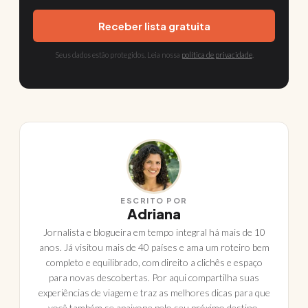
Receber lista gratuita
Seus dados estão protegidos. Leia nossa
política de privacidade
.
ESCRITO POR
Adriana
Jornalista e blogueira em tempo integral há mais de 10
anos. Já visitou mais de 40 países e ama um roteiro bem
completo e equilibrado, com direito a clichês e espaço
para novas descobertas. Por aqui compartilha suas
experiências de viagem e traz as melhores dicas para que
você também se apaixone pelo seu próximo destino.