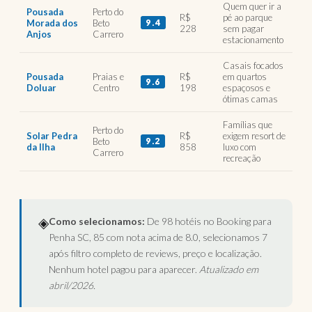
Quem quer ir a
Pousada
Perto do
R$
pé ao parque
Morada dos
Beto
9.4
228
sem pagar
Anjos
Carrero
estacionamento
Casais focados
Pousada
Praias e
R$
em quartos
9.6
Doluar
Centro
198
espaçosos e
ótimas camas
Famílias que
Perto do
Solar Pedra
R$
exigem resort de
Beto
9.2
da Ilha
858
luxo com
Carrero
recreação
◈
Como selecionamos:
De 98 hotéis no Booking para
Penha SC, 85 com nota acima de 8.0, selecionamos 7
após filtro completo de reviews, preço e localização.
Nenhum hotel pagou para aparecer.
Atualizado em
abril/2026.