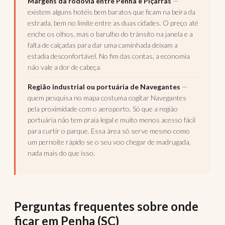
Margens da rodovia entre Penha e Piçarras
—
existem alguns hotéis bem baratos que ficam na beira da
estrada, bem no limite entre as duas cidades. O preço até
enche os olhos, mas o barulho do trânsito na janela e a
falta de calçadas para dar uma caminhada deixam a
estadia desconfortável. No fim das contas, a economia
não vale a dor de cabeça.
Região industrial ou portuária de Navegantes
—
quem pesquisa no mapa costuma cogitar Navegantes
pela proximidade com o aeroporto. Só que a região
portuária não tem praia legal e muito menos acesso fácil
para curtir o parque. Essa área só serve mesmo como
um pernoite rápido se o seu voo chegar de madrugada,
nada mais do que isso.
Perguntas frequentes sobre onde
ficar em Penha (SC)