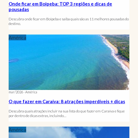
Onde ficar em Boipeba: TOP 3 regiões e dicas de
pousadas
Descubra onde ficar em Boipeba e saiba quais são as 11 melhores pousadas do
destino.
América
mar/2026 · América
O que fazer em Caraíva: 8 atrações imperdíveis + dicas
Descubra quais atrações incluir na sua lista do que fazer em Caraíva e fique
por dentro de dicas extras, incluindo…
América