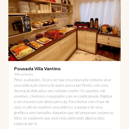
Pousada Villa Vantino
508 avaliações
Pelas avaliações, dá pra ver que essa pousada costuma virar
uma indicação sincera de quem passa por Penha, com uma
decoração delicada e um cuidado caseiro. Os quartos são
novinhos, cheirosos e equipados com ar-condicionado, frigobar
e um chuveiro com ótima pressão. Para fechar com chave de
ouro, o café da manhã é uma delícia e a equipe é de uma
gentileza sem tamanho, daquelas que até preparam surpresas
fofas se souberem que você está celebrando alguma data
especial por lá.