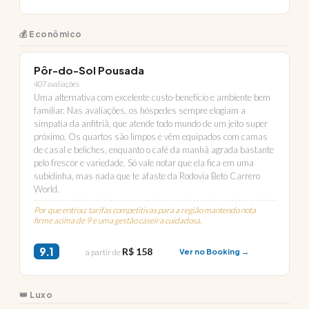
💰 Econômico
Pôr-do-Sol Pousada
407 avaliações
Uma alternativa com excelente custo-benefício e ambiente bem
familiar. Nas avaliações, os hóspedes sempre elogiam a
simpatia da anfitriã, que atende todo mundo de um jeito super
próximo. Os quartos são limpos e vêm equipados com camas
de casal e beliches, enquanto o café da manhã agrada bastante
pelo frescor e variedade. Só vale notar que ela fica em uma
subidinha, mas nada que te afaste da Rodovia Beto Carrero
World.
Por que entrou: tarifas competitivas para a região mantendo nota
firme acima de 9 e uma gestão caseira cuidadosa.
9.1
R$ 158
a partir de
Ver no Booking →
👑 Luxo