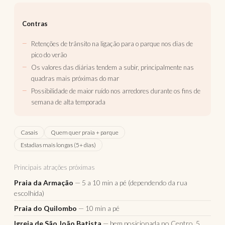
Contras
Retenções de trânsito na ligação para o parque nos dias de
pico do verão
Os valores das diárias tendem a subir, principalmente nas
quadras mais próximas do mar
Possibilidade de maior ruído nos arredores durante os fins de
semana de alta temporada
Casais
Quem quer praia + parque
Estadias mais longas (5+ dias)
Principais atrações próximas
Praia da Armação
— 5 a 10 min a pé (dependendo da rua
escolhida)
Praia do Quilombo
— 10 min a pé
Igreja de São João Batista
— bem posicionada no Centro, 5