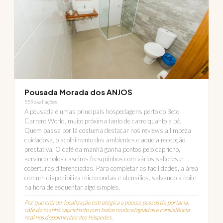
Pousada Morada dos ANJOS
559 avaliações
A pousada é umas principais hospedagens perto do Beto
Carrero World, muito próxima tanto de carro quanto a pé.
Quem passa por lá costuma destacar nos reviews a limpeza
cuidadosa, o acolhimento dos ambientes e aquela recepção
prestativa. O café da manhã ganha pontos pelo capricho,
servindo bolos caseiros fresquinhos com vários sabores e
coberturas diferenciadas. Para completar as facilidades, a área
comum disponibiliza micro-ondas e utensílios, salvando a noite
na hora de esquentar algo simples.
Por que entrou: localização estratégica a poucos passos da portaria,
café da manhã caprichado com bolos muito elogiados e consistência
real nos depoimentos dos hóspedes.