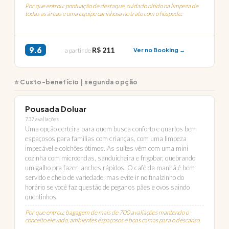
Por que entrou: pontuação de destaque, cuidado nítido na limpeza de
todas as áreas e uma equipe carinhosa no trato com o hóspede.
9.6
R$ 211
a partir de
Ver no Booking →
⭐ Custo-benefício | segunda opção
Pousada Doluar
737 avaliações
Uma opção certeira para quem busca conforto e quartos bem
espaçosos para famílias com crianças, com uma limpeza
impecável e colchões ótimos. As suítes vêm com uma mini
cozinha com microondas, sanduicheira e frigobar, quebrando
um galho pra fazer lanches rápidos. O café da manhã é bem
servido e cheio de variedade, mas evite ir no finalzinho do
horário se você faz questão de pegar os pães e ovos saindo
quentinhos.
Por que entrou: bagagem de mais de 700 avaliações mantendo o
conceito elevado, ambientes espaçosos e boas camas para o descanso.