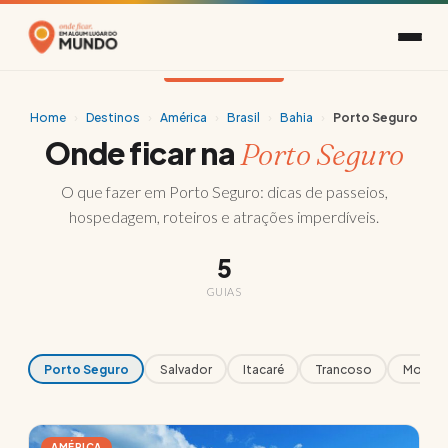
Home
›
Destinos
›
América
›
Brasil
›
Bahia
›
Porto Seguro
Onde ficar na
Porto Seguro
O que fazer em Porto Seguro: dicas de passeios,
hospedagem, roteiros e atrações imperdíveis.
5
GUIAS
Porto Seguro
Salvador
Itacaré
Trancoso
Morro d
AMÉRICA