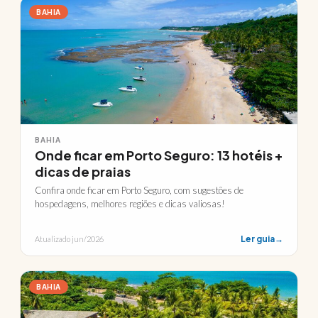
BAHIA
BAHIA
Onde ficar em Porto Seguro: 13 hotéis +
dicas de praias
Confira onde ficar em Porto Seguro, com sugestões de
hospedagens, melhores regiões e dicas valiosas!
Ler guia
→
Atualizado jun/2026
BAHIA