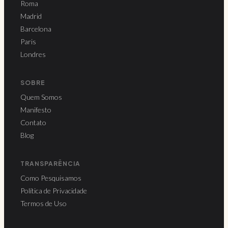
Roma
Madrid
Barcelona
Paris
Londres
SOBRE
Quem Somos
Manifesto
Contato
Blog
TRANSPARÊNCIA
Como Pesquisamos
Política de Privacidade
Termos de Uso