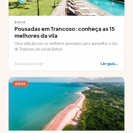
BAHIA
Pousadas em Trancoso: conheça as 15
melhores da vila
Uma seleção com as melhores pousadas para aproveitar a vila
de Trancoso, no sul da Bahia!
Ler guia
→
Atualizado abr/2026
BAHIA