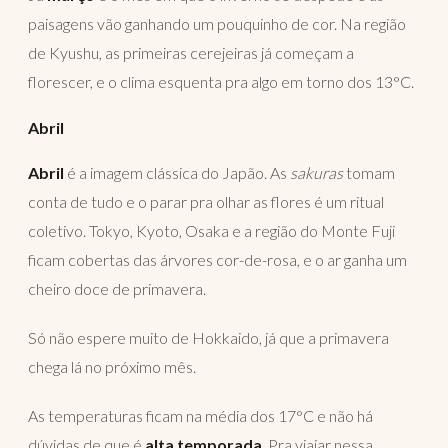
paisagens vão ganhando um pouquinho de cor. Na região
de Kyushu, as primeiras cerejeiras já começam a
florescer, e o clima esquenta pra algo em torno dos 13°C.
Abril
Abril
é a imagem clássica do Japão. As
sakuras
tomam
conta de tudo e o parar pra olhar as flores é um ritual
coletivo. Tokyo, Kyoto, Osaka e a região do Monte Fuji
ficam cobertas das árvores cor-de-rosa, e o ar ganha um
cheiro doce de primavera.
Só não espere muito de Hokkaido, já que a primavera
chega lá no próximo mês.
As temperaturas ficam na média dos 17°C e não há
dúvidas de que é
alta temporada
. Pra viajar nessa