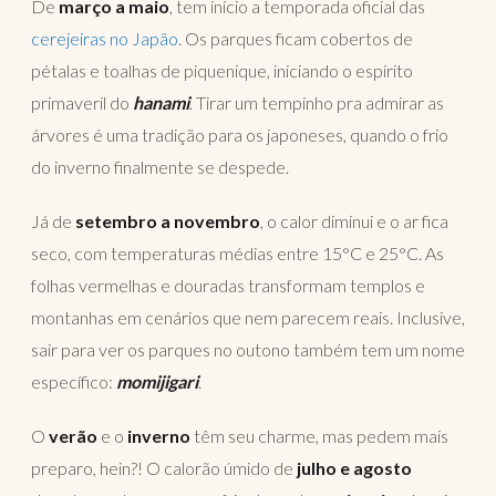
De
março a maio
, tem início a temporada oficial das
cerejeiras no Japão
. Os parques ficam cobertos de
pétalas e toalhas de piquenique, iniciando o espírito
primaveril do
hanami
. Tirar um tempinho pra admirar as
árvores é uma tradição para os japoneses, quando o frio
do inverno finalmente se despede.
Já de
setembro a novembro
, o calor diminui e o ar fica
seco, com temperaturas médias entre 15°C e 25°C. As
folhas vermelhas e douradas transformam templos e
montanhas em cenários que nem parecem reais. Inclusive,
sair para ver os parques no outono também tem um nome
específico:
momijigari
.
O
verão
e o
inverno
têm seu charme, mas pedem mais
preparo, hein?! O calorão úmido de
julho e agosto