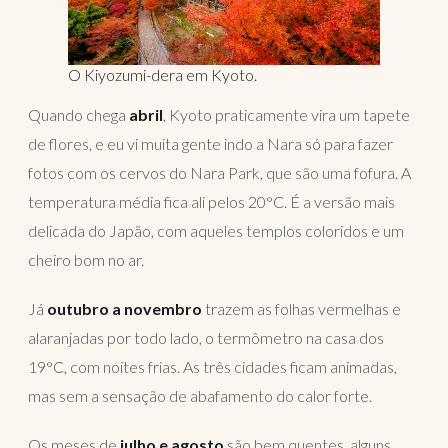
O Kiyozumi-dera em Kyoto.
Quando chega
abril
, Kyoto praticamente vira um tapete
de flores, e eu vi muita gente indo a Nara só para fazer
fotos com os cervos do Nara Park, que são uma fofura. A
temperatura média fica ali pelos 20°C. É a versão mais
delicada do Japão, com aqueles templos coloridos e um
cheiro bom no ar.
Já
outubro a novembro
trazem as folhas vermelhas e
alaranjadas por todo lado, o termômetro na casa dos
19°C, com noites frias. As três cidades ficam animadas,
mas sem a sensação de abafamento do calor forte.
Os meses de
julho e agosto
são bem quentes, alguns