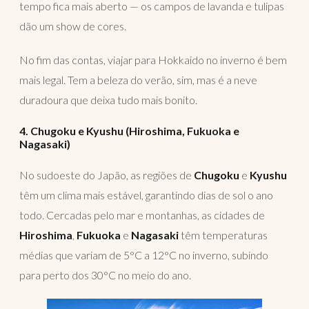
tempo fica mais aberto — os campos de lavanda e tulipas
dão um show de cores.
No fim das contas, viajar para Hokkaido no inverno é bem
mais legal. Tem a beleza do verão, sim, mas é a neve
duradoura que deixa tudo mais bonito.
4. Chugoku e Kyushu (Hiroshima, Fukuoka e
Nagasaki)
No sudoeste do Japão, as regiões de
Chugoku
e
Kyushu
têm um clima mais estável, garantindo dias de sol o ano
todo. Cercadas pelo mar e montanhas, as cidades de
Hiroshima
,
Fukuoka
e
Nagasaki
têm temperaturas
médias que variam de 5°C a 12°C no inverno, subindo
para perto dos 30°C no meio do ano.