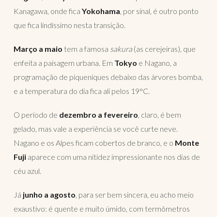
Kanagawa, onde fica
Yokohama
, por sinal, é outro ponto
que fica lindíssimo nesta transição.
Março a maio
tem a famosa
sakura
(as cerejeiras), que
enfeita a paisagem urbana. Em
Tokyo
e Nagano, a
programação de piqueniques debaixo das árvores bomba,
e a temperatura do dia fica ali pelos 19°C.
O período de
dezembro a fevereiro
, claro, é bem
gelado, mas vale a experiência se você curte neve.
Nagano e os Alpes ficam cobertos de branco, e o
Monte
Fuji
aparece com uma nitidez impressionante nos dias de
céu azul.
Já
junho a agosto
, para ser bem sincera, eu acho meio
exaustivo: é quente e muito úmido, com termômetros