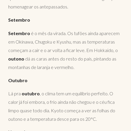
homenagear os antepassados.
Setembro
Setembro
é o mês da virada. Os tufões ainda aparecem
em Okinawa, Chugoku e Kyushu, mas as temperaturas
começam a cair e o ar volta a ficar leve. Em Hokkaido, o
outono
dá as caras antes do resto do país, pintando as
montanhas de laranja e vermelho.
Outubro
Lá pra
outubro
, o clima tem um equilíbrio perfeito. O
calor já foi embora, o frio ainda não chegou e o céu fica
limpo quase todo dia. Kyoto começa a ver as folhas do
outono e a temperatura desce para os 20°C.