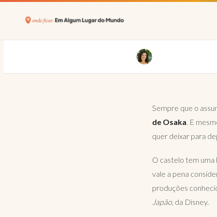
completo
Sempre que o assun
de
Osaka
. E mesmo
quer deixar para de
O castelo tem uma hi
vale a pena conside
produções conhecid
Japão
, da Disney.