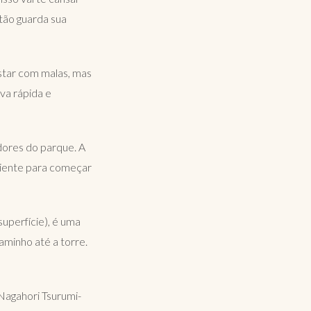
ntão guarda sua
star com malas, mas
va rápida e
dores do parque. A
ciente para começar
superfície), é uma
caminho até a torre.
 Nagahori Tsurumi-