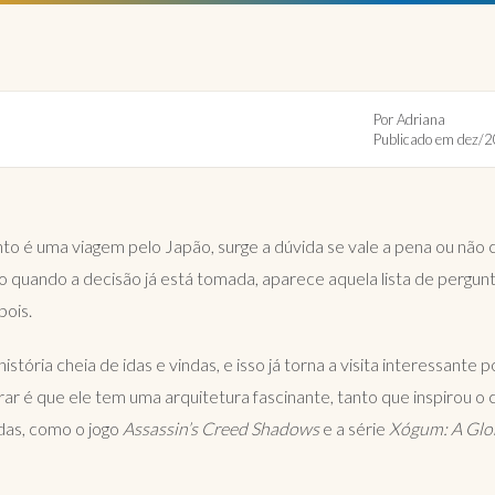
 para o seu passeio
Por Adriana
Publicado em dez/2
to é uma viagem pelo Japão, surge a dúvida se vale a pena ou não
 quando a decisão já está tomada, aparece aquela lista de pergun
pois.
stória cheia de idas e vindas, e isso já torna a visita interessante p
rar é que ele tem uma arquitetura fascinante, tanto que inspirou o 
as, como o jogo
Assassin’s Creed Shadows
e a série
Xógum: A Glor