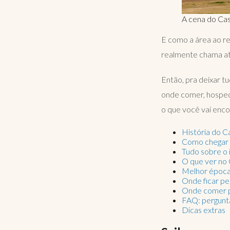
A cena do Cas
E como a área ao re
realmente chama at
Então, pra deixar tu
onde comer, hosped
o que você vai enco
História do C
Como chegar 
Tudo sobre o 
O que ver no
Melhor época
Onde ficar pe
Onde comer p
FAQ: pergunt
Dicas extras