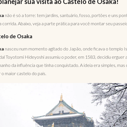
lanejar sua visita ao Castelo de Osaka!
ka
não é só a torre: tem jardins, santuário, fosso, portões e uns p
 corrida. Abaixo, veja a parte prática para você montar seu passeio
telo de Osaka
ka
nasceu num momento agitado do Japão, onde ficava o templo Is
al Toyotomi Hideyoshi assumiu o poder, em 1583, decidiu erguer a
manho da influência que tinha conquistado. A ideia era simples, mas
 o maior castelo do país.