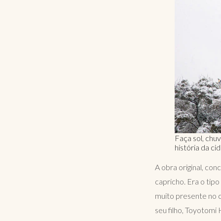
Faça sol, chu
história da ci
A obra original, co
capricho. Era o tipo
muito presente no c
seu filho, Toyotomi 