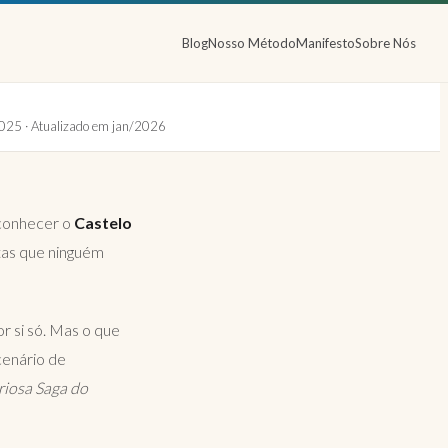
Blog
Nosso Método
Manifesto
Sobre Nós
025 · Atualizado em jan/2026
 conhecer o
Castelo
tas que ninguém
or si só. Mas o que
cenário de
iosa Saga do