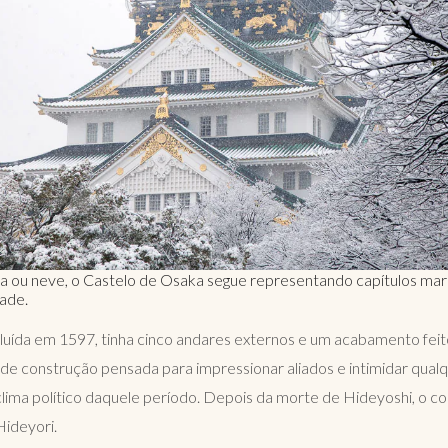
va ou neve, o Castelo de Osaka segue representando capítulos ma
dade.
ncluída em 1597, tinha cinco andares externos e um acabamento fe
 de construção pensada para impressionar aliados e intimidar qualqu
lima político daquele período. Depois da morte de Hideyoshi, o c
Hideyori.