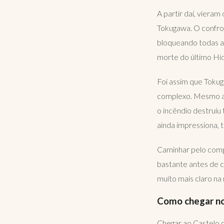
A partir daí, viera
Tokugawa. O confron
bloqueando todas as
morte do último Hi
Foi assim que Tokug
complexo. Mesmo ass
o incêndio destruiu 
ainda impressiona, t
Caminhar pelo compl
bastante antes de c
muito mais claro na
Como chegar no
Chegar ao Castelo