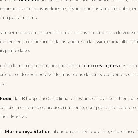
 enorme e você, provavelmente, já vai andar bastante lá dentro, e
erna por lá mesmo.
também resolvem, especialmente se chover ou no caso de você e
dependendo do horário e da distância. Ainda assim, é uma alternati
is praticidade.
nte é ir de metrô ou trem, porque existem
cinco estações
nos arre
ito de onde você está vindo, mas todas deixam você perto o sufi
ço.
okoen
, da JR Loop Line (uma linha ferroviária circular com trens de 
ê sai e já encontra o parque ali na frente, com placas indicando o 
fícil de errar.
ela
Morinomiya Station
, atendida pela JR Loop Line, Chuo Line e