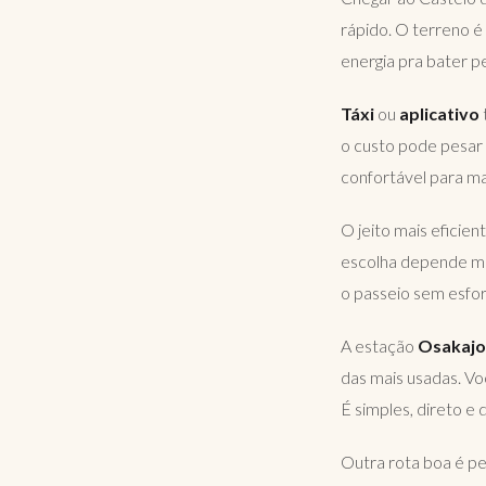
rápido. O terreno é
energia pra bater p
Táxi
ou
aplicativo
o custo pode pesar 
confortável para ma
O jeito mais eficie
escolha depende mu
o passeio sem esfor
A estação
Osakaj
das mais usadas. Voc
É simples, direto e di
Outra rota boa é p