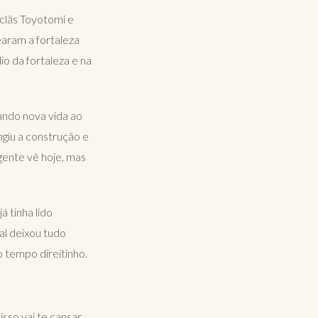
 clãs Toyotomi e
aram a fortaleza
o da fortaleza e na
ando nova vida ao
ngiu a construção e
 gente vê hoje, mas
 tinha lido
al deixou tudo
o tempo direitinho.
sso vai te cansar