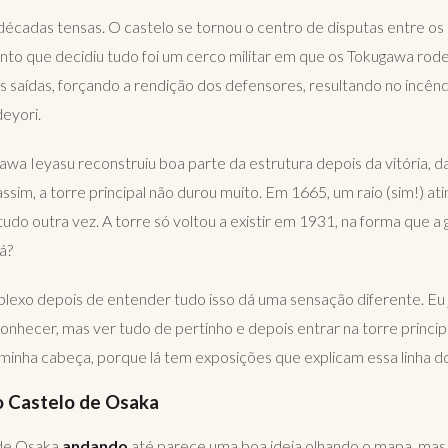
m décadas tensas. O castelo se tornou o centro de disputas entre os
to que decidiu tudo foi um cerco militar em que os Tokugawa rode
 saídas, forçando a rendição dos defensores, resultando no incêndi
deyori.
awa Ieyasu reconstruiu boa parte da estrutura depois da vitória, d
im, a torre principal não durou muito. Em 1665, um raio (sim!) ati
tudo outra vez. A torre só voltou a existir em 1931, na forma que a
á?
exo depois de entender tudo isso dá uma sensação diferente. Eu já
onhecer, mas ver tudo de pertinho e depois entrar na torre princip
 minha cabeça, porque lá tem exposições que explicam essa linha d
 Castelo de Osaka
 de Osaka
andando
até parece uma boa ideia olhando o mapa, mas i