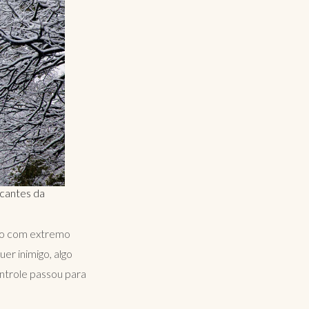
rcantes da
ito com extremo
er inimigo, algo
ontrole passou para