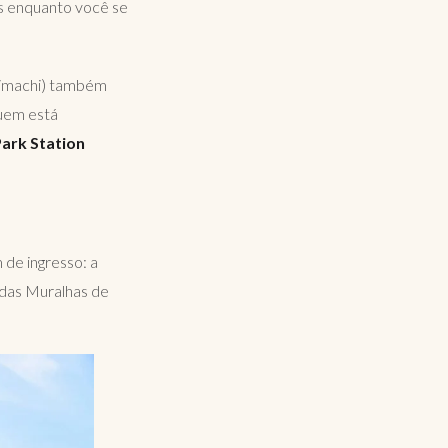
res enquanto você se
nimachi) também
quem está
ark Station
 de ingresso: a
u das Muralhas de