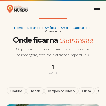
Home
›
Destinos
›
América
›
Brasil
›
Sao Paulo
›
Guararema
Onde ficar na
Guararema
O que fazer em Guararema: dicas de passeios,
hospedagem, roteiros e atrações imperdíveis.
1
GUIAS
Ubatuba
Ilhabela
Campos do Jordão
Cunha
Santo