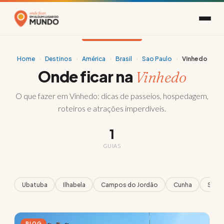
Home
›
Destinos
›
América
›
Brasil
›
Sao Paulo
›
Vinhedo
Onde ficar na
Vinhedo
O que fazer em Vinhedo: dicas de passeios, hospedagem,
roteiros e atrações imperdíveis.
1
GUIAS
Ubatuba
Ilhabela
Campos do Jordão
Cunha
Santo
BLOG