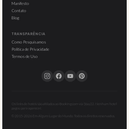
Manifesto
Contato
Blog
TRANSPARÊNCIA
Como Pesquisamos
Política de Privacidade
Termos de Uso
Os links de hotéis são afiliados ao Booking.com via Stay22. Nenhum hotel
pagou para aparecer.
© 2015-2026 Em Algum Lugar do Mundo. Todos os direitos reservados.