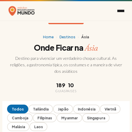
Home
›
Destinos
›
Ásia
Onde Ficar na
Ásia
Destino para vivenciar um verdadeiro choque cultural. As
religiões, a gastronomia típica, os costumes e a maneira de viver
dos asiáticos
189
10
GUIAS
PAISES
Todos
Tailândia
Japão
Indonésia
Vietnã
Camboja
Filipinas
Myanmar
Singapura
Malásia
Laos