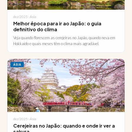
dez/2025 · Ásia
Melhor época para ir ao Japão: o guia
definitivo do clima
Veja quando florescem as cerejeiras no Japão, quando neva em
Hokkaido e quais meses têm o clima mais agradável.
ÁSIA
dez/2025 · Ásia
Cerejeiras no Japão: quando e onde ir ver a
sakura