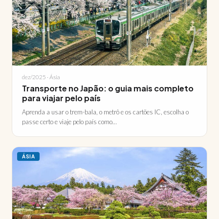
dez/2025 · Ásia
Transporte no Japão: o guia mais completo
para viajar pelo país
Aprenda a usar o trem-bala, o metrô e os cartões IC, escolha o
passe certo e viaje pelo país como…
ÁSIA