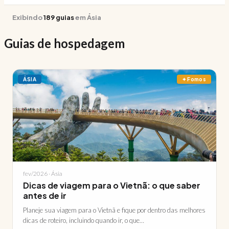
Exibindo
189 guias
em Ásia
Guias de hospedagem
ÁSIA
✦ Fomos
fev/2026 · Ásia
Dicas de viagem para o Vietnã: o que saber
antes de ir
Planeje sua viagem para o Vietnã e fique por dentro das melhores
dicas de roteiro, incluindo quando ir, o que…